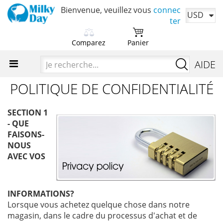
Bienvenue, veuillez vous
connec
USD
ter
Comparez
Panier
Choisissez d'abord les
Votre panier est actuellement
Je
AIDE
produits à comparer.
vide.
recherch
POLITIQUE DE CONFIDENTIALITÉ
Ajoutez des produits pour
Il est temps d'ajouter vos produits
comparer leurs caractéristiques.
préférés.
SECTION 1
- QUE
FAISONS-
NOUS
AVEC VOS
INFORMATIONS?
Lorsque vous achetez quelque chose dans notre
magasin, dans le cadre du processus d'achat et de